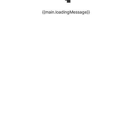
{{main.loadingMessage}}