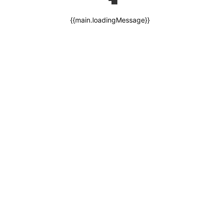
{{main.loadingMessage}}