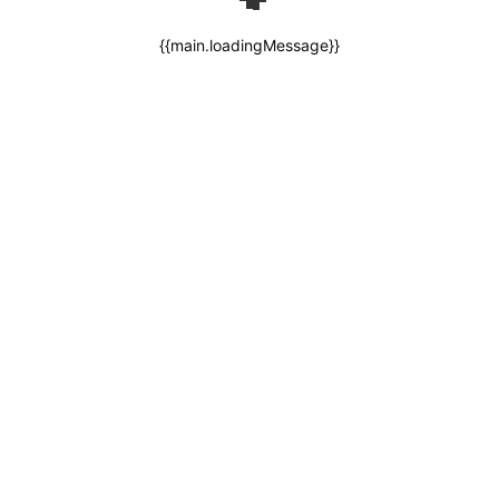
{{main.loadingMessage}}