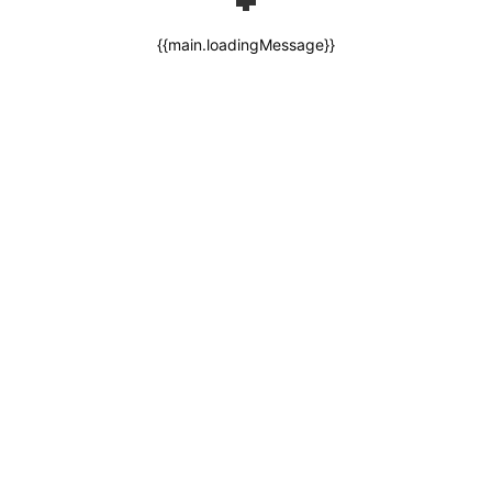
{{main.loadingMessage}}