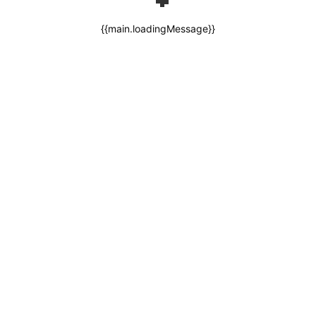
{{main.loadingMessage}}