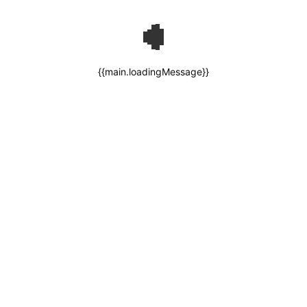
{{main.loadingMessage}}