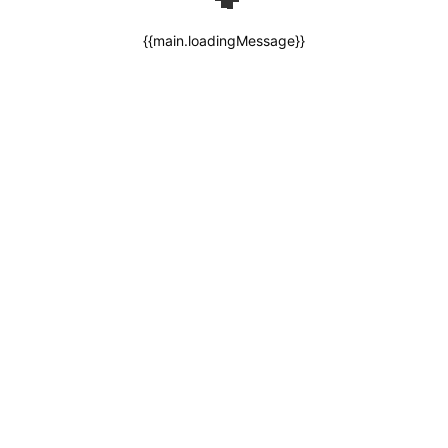
{{main.loadingMessage}}