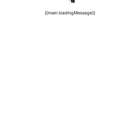
{{main.loadingMessage}}