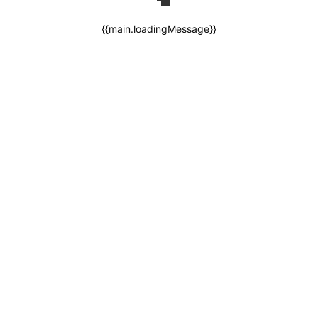
{{main.loadingMessage}}