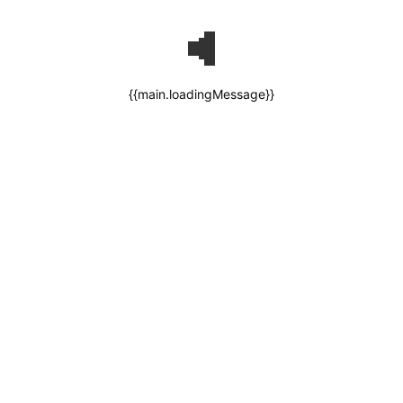
{{main.loadingMessage}}