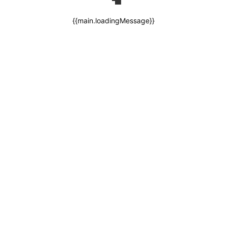
{{main.loadingMessage}}