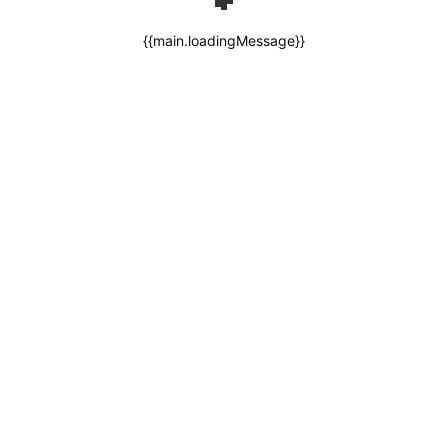
{{main.loadingMessage}}