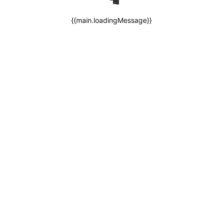
{{main.loadingMessage}}