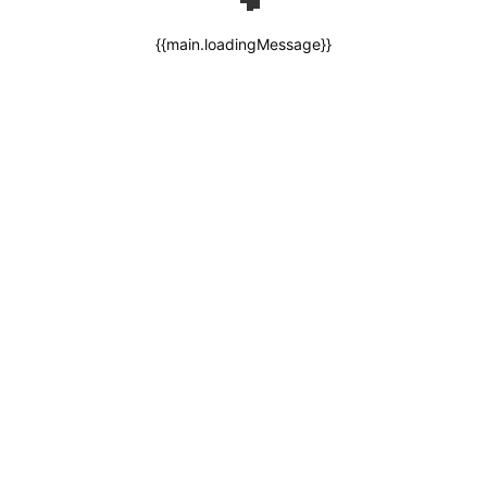
{{main.loadingMessage}}