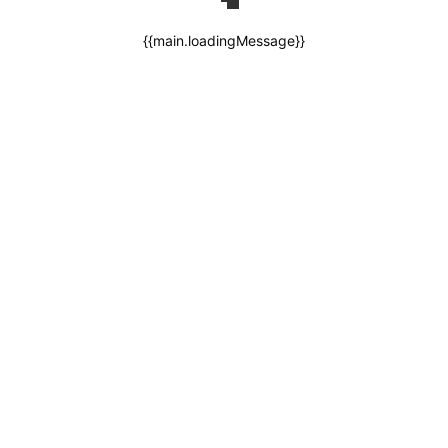
{{main.loadingMessage}}