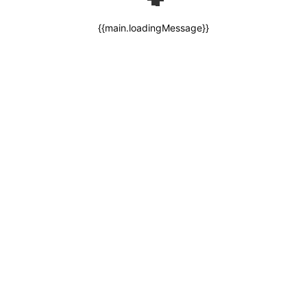
{{main.loadingMessage}}