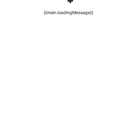
{{main.loadingMessage}}