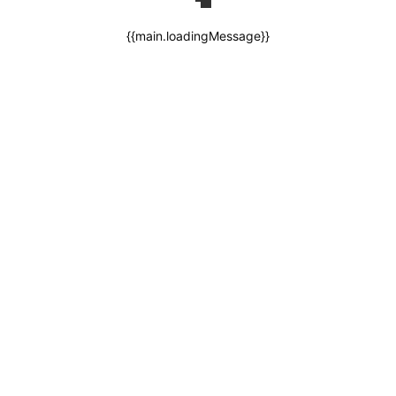
{{main.loadingMessage}}