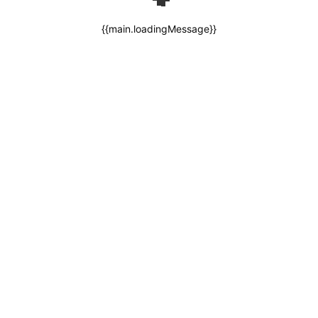
{{main.loadingMessage}}