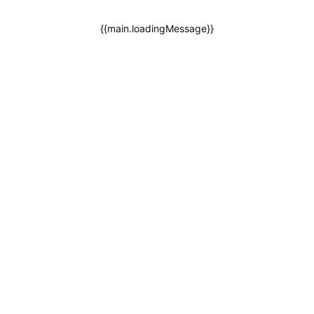
{{main.loadingMessage}}