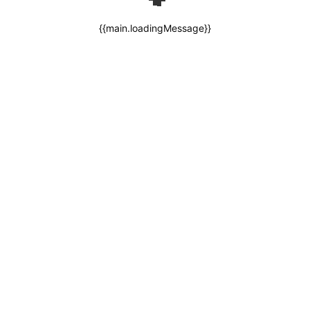
{{main.loadingMessage}}