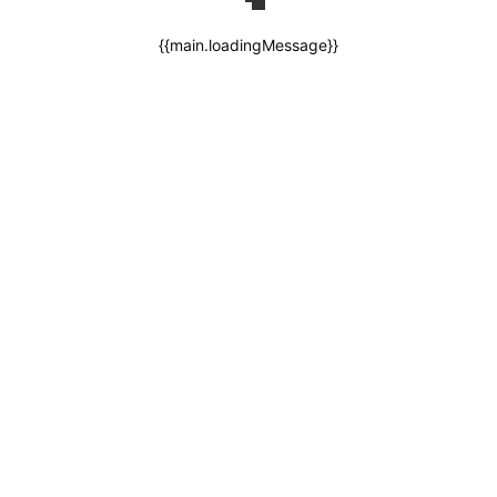
{{main.loadingMessage}}