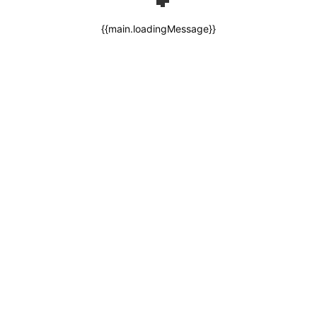
{{main.loadingMessage}}