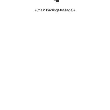
{{main.loadingMessage}}