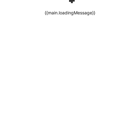
{{main.loadingMessage}}