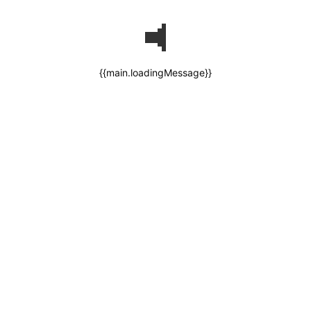
{{main.loadingMessage}}