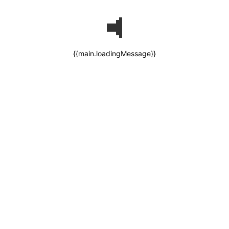
{{main.loadingMessage}}