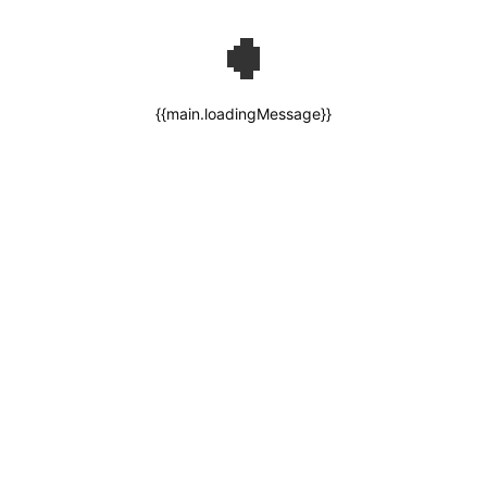
{{main.loadingMessage}}