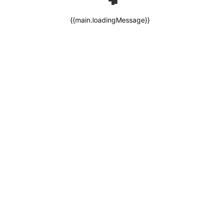
{{main.loadingMessage}}