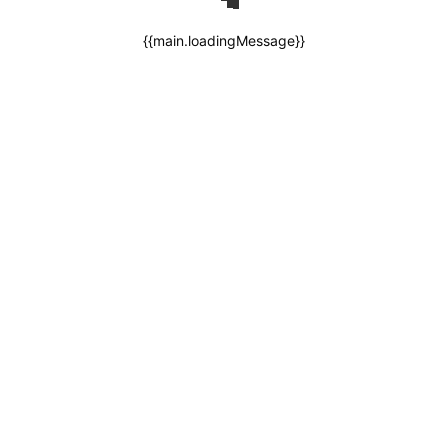
{{main.loadingMessage}}