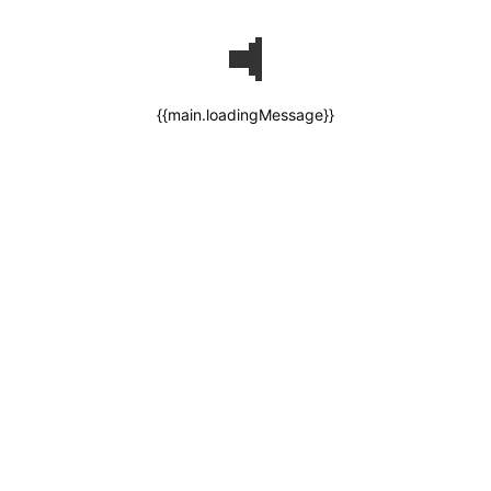
{{main.loadingMessage}}