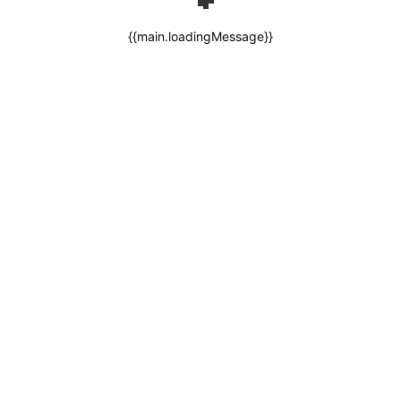
{{main.loadingMessage}}