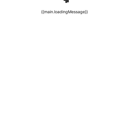
{{main.loadingMessage}}