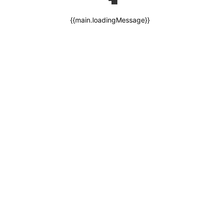
{{main.loadingMessage}}