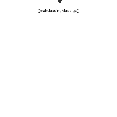
{{main.loadingMessage}}