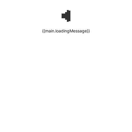
{{main.loadingMessage}}