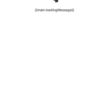
{{main.loadingMessage}}