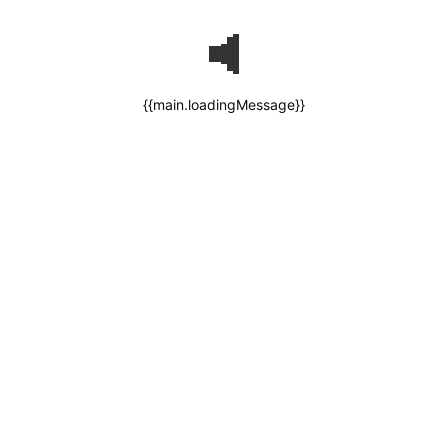
{{main.loadingMessage}}