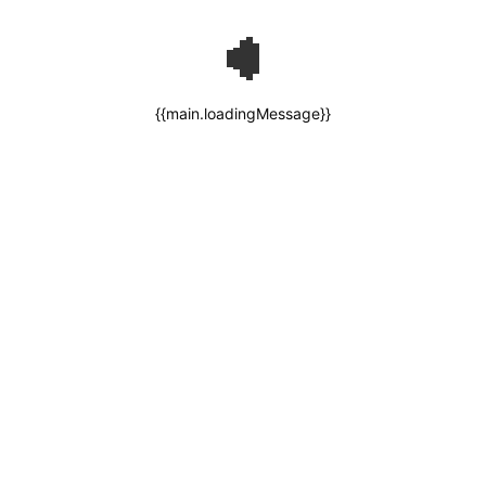
{{main.loadingMessage}}