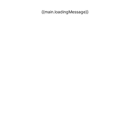
{{main.loadingMessage}}