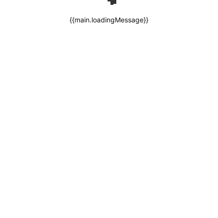
{{main.loadingMessage}}