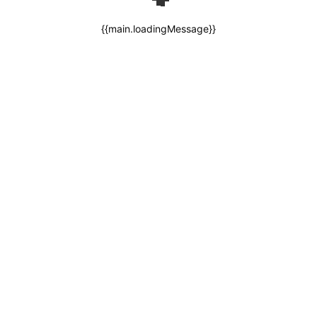
{{main.loadingMessage}}