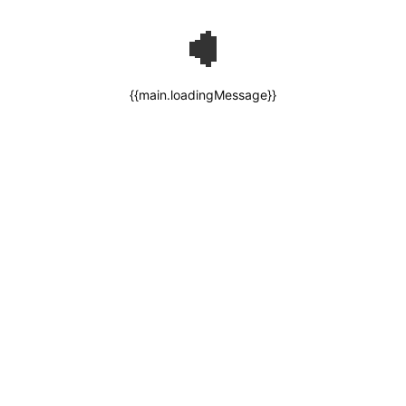
{{main.loadingMessage}}