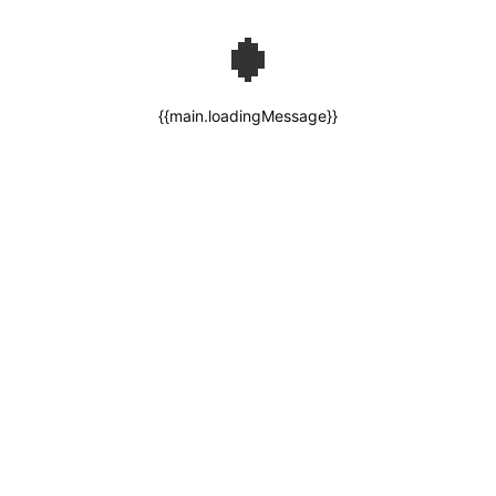
{{main.loadingMessage}}