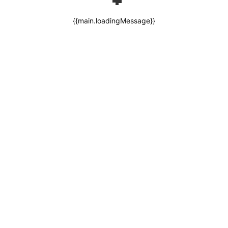
{{main.loadingMessage}}