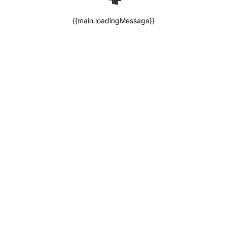
{{main.loadingMessage}}