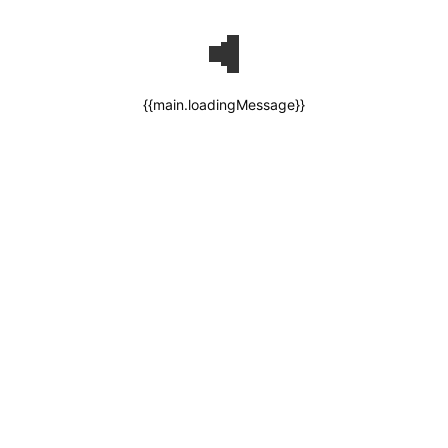
{{main.loadingMessage}}