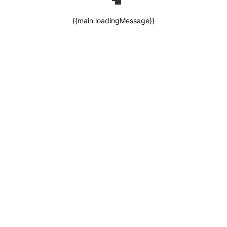
{{main.loadingMessage}}