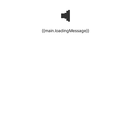
{{main.loadingMessage}}