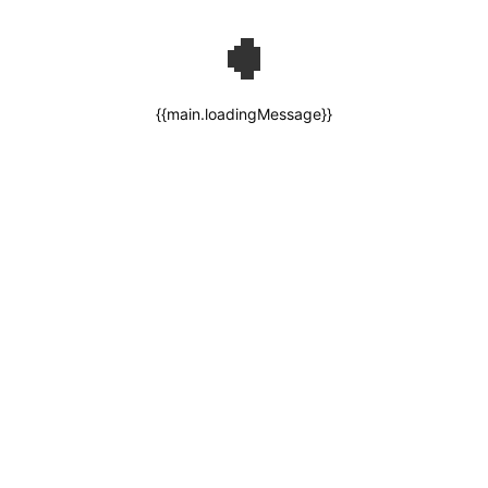
{{main.loadingMessage}}